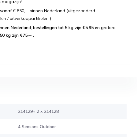
n
magazijn!
vanaf € 850,-- binnen Nederland (uitgezonderd
 / uitverkoopartikelen )
lingen tot 5 kg zijn €5,95 en grotere
50 kg zijn €75,-- .
214129+ 2 x 214128
4 Seasons Outdoor