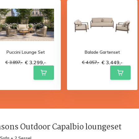
Puccini Lounge Set
Balade Gartenset
€ 3.299,-
€ 3.449,-
€ 3.897,-
€ 4.057,-
asons Outdoor Capalbio loungeset
-Sofa + 2 Sessel