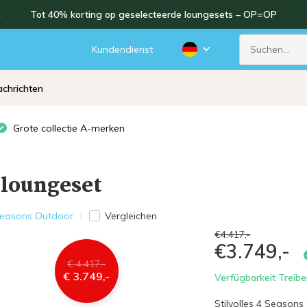
n
Tot 40% korting op geselecteerde loungesets – OP=OP
d
Kundendienst
chrichten
Grote collectie A-merken
 loungeset
Seasons Outdoor
Vergleichen
€4.417,-
€3.749,-
€ 4.417,-
€ 3.749,-
Verfügbarkeit Treibe
Stilvolles 4 Season