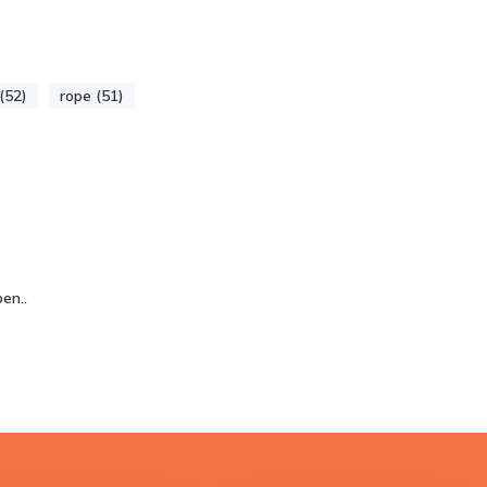
(52)
rope (51)
en..