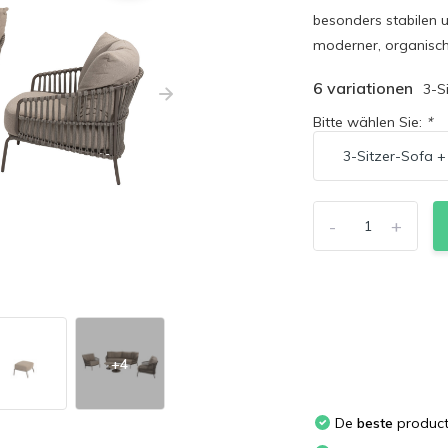
besonders stabilen 
moderner, organisch
6 variationen
3-S
Bitte wählen Sie:
*
-
+
+4
De
beste
produc