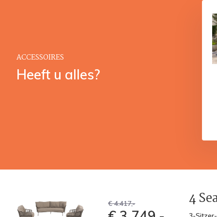
ACCESSOIRES
Heeft u alles?
4 Se
€ 4.417,-
€ 3.749,-
3-Sitzer