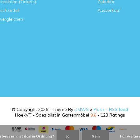
hrichten (Tickets)
Zubehör
schzettel
Ausverkauf
vergleichen
© Copyright 2026 - Theme By
DMWS
x
Plus+
-
RSS feed
HoekVT - Spezialist in Gartenmöbel
9.6
- 123 Ratings
rbessern. Ist das in Ordnung?
Ja
Nein
Für weiter