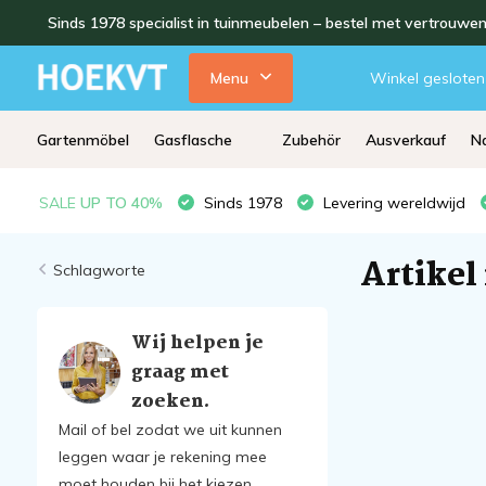
Sinds 1978 specialist in tuinmeubelen – bestel met vertrouwe
Menu
Winkel gesloten
Gartenmöbel
Gasflasche
Zubehör
Ausverkauf
Na
SALE
UP TO 40%
Sinds 1978
Levering wereldwijd
Artikel
Schlagworte
Wij helpen je
graag met
zoeken.
Mail of bel zodat we uit kunnen
leggen waar je rekening mee
moet houden bij het kiezen.