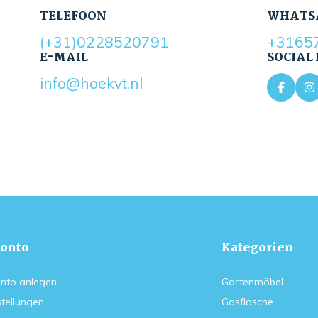
TELEFOON
WHATS
(+31)0228520791
+3165
E-MAIL
SOCIAL
info@hoekvt.nl
onto
Kategorien
nto anlegen
Gartenmöbel
tellungen
Gasflasche