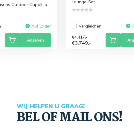
Lounge-Set...
easons Outdoor Capalbio
n
Vergleichen
Auf Lager
€4.417,-
Ansehen
An
€3.749,-
WIJ HELPEN U GRAAG!
BEL OF MAIL ONS!