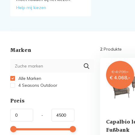
Help mij kiezen
Marken
2
Produkte
€ 4.796,-
€ 4.068,-
Alle Marken
4 Seasons Outdoor
Preis
-
Capalbio l
Fußbank