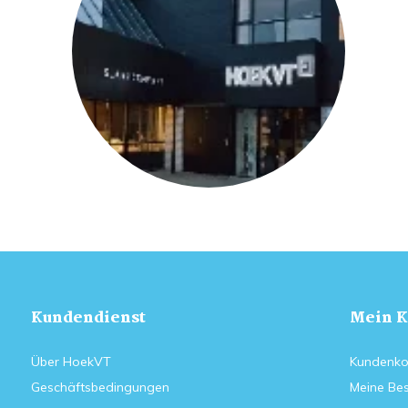
Kundendienst
Mein K
Über HoekVT
Kundenko
Geschäftsbedingungen
Meine Bes