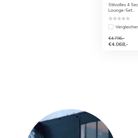
Stilvolles 4 S
Lounge-Set...
Vergleiche
€4.796,-
€4.068,-