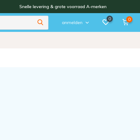
Snelle levering & grote voorraad A-merken
0
0
anmelden