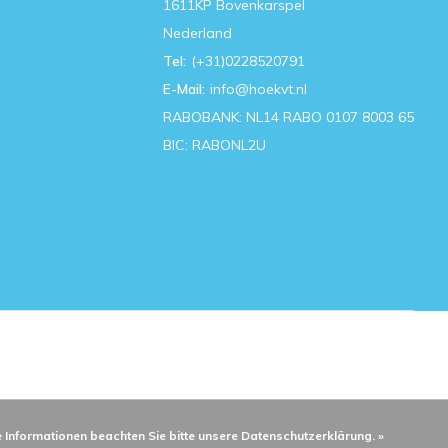
1611KP Bovenkarspel
Nederland
Tel:
(+31)0228520791
E-Mail:
info@hoekvt.nl
RABOBANK: NL14 RABO 0107 8003 65
BIC: RABONL2U
e Informationen beachten Sie bitte unsere Datenschutzerklärung. »