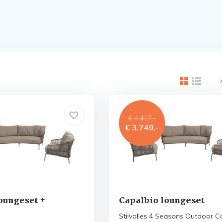
€ 4.417,-
€ 3.749,-
oungeset +
Capalbio loungeset
Stilvolles 4 Seasons Outdoor C