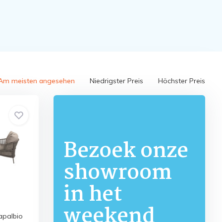
Am meisten angesehen
Niedrigster Preis
Höchster Preis
Bezoek onze
showroom
in het
weekend
apalbio