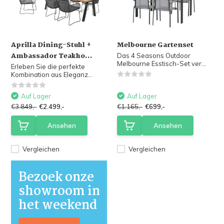
Aprilla Dining-Stuhl +
Melbourne Gartenset
Ambassador Teakho...
Das 4 Seasons Outdoor
Melbourne Esstisch-Set ver...
Erleben Sie die perfekte
Kombination aus Eleganz...
Auf Lager
Auf Lager
€3.849,-
€2.499,-
€1.165,-
€699,-
Ansehen
Ansehen
Vergleichen
Vergleichen
Bezoek onze
showroom in
het weekend