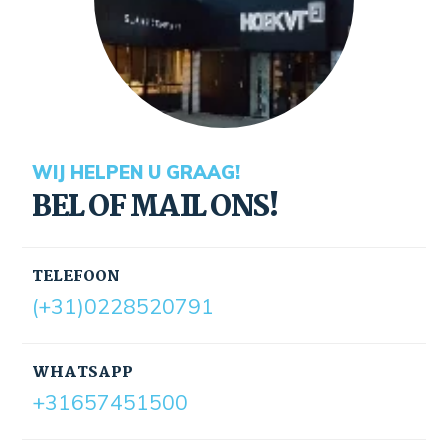
WIJ HELPEN U GRAAG!
BEL OF MAIL ONS!
TELEFOON
(+31)0228520791
WHATSAPP
+31657451500