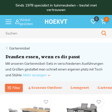
Sinds 1978 specialist in tuinmeubelen – bestel met
vertrouwen
0
0
Winkel
gesloten
Sinds 1978
Gartenmöbel
Draußen essen, wenn es dir passt
Mit unseren Gartenmöbel-Sets in verschiedenen Ausführungen
und Größen gestaltet man schnell einen eigenen platz mit Tisch
und Stühle.
Mehr anzeigen
4 Seasons Outdoor
Loungeset
Garten
Filter