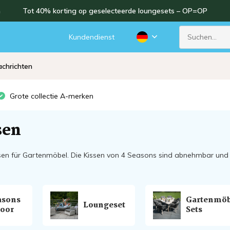
n
Tot 40% korting op geselecteerde loungesets – OP=OP
Kundendienst
chrichten
Grote collectie A-merken
sen
sen für Gartenmöbel. Die Kissen von 4 Seasons sind abnehmbar un
asons
Gartenmöb
Loungeset
oor
Sets