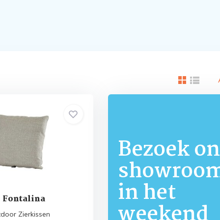
Bezoek on
showroo
in het
 Fontalina
weekend
door Zierkissen