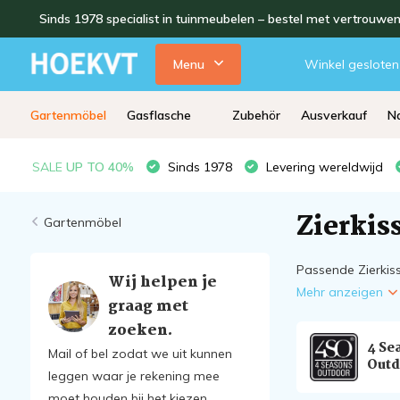
Sinds 1978 specialist in tuinmeubelen – bestel met vertrouwe
Menu
Winkel gesloten
Gartenmöbel
Gasflasche
Zubehör
Ausverkauf
Na
SALE
UP TO 40%
Sinds 1978
Levering wereldwijd
Zierkis
Gartenmöbel
Passende Zierkis
Wij helpen je
Mehr anzeigen
graag met
zoeken.
4 Se
Mail of bel zodat we uit kunnen
Outd
leggen waar je rekening mee
moet houden bij het kiezen.