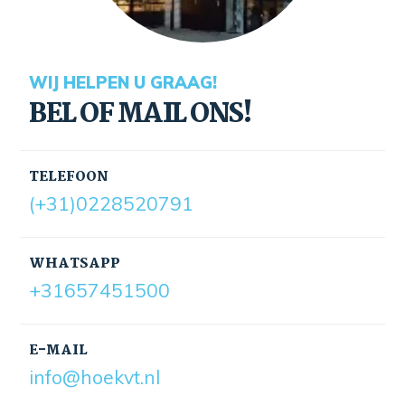
WIJ HELPEN U GRAAG!
BEL OF MAIL ONS!
TELEFOON
(+31)0228520791
WHATSAPP
+31657451500
E-MAIL
info@hoekvt.nl