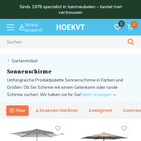
Sinds 1978 specialist in tuinmeubelen – bestel met
vertrouwen
0
0
Winkel
geopend
Sinds 1978
Gartenmöbel
Sonnenschirme
Umfangreiche Produktpalette Sonnenschirme in Farben und
Größen. Ob Sie Schirme mit einem Gelenkarm oder runde
Schirme suchen. Wir haben sie für Sie!
Mehr anzeigen
4 Seasons Outdoor
Loungeset
Garten
Filter