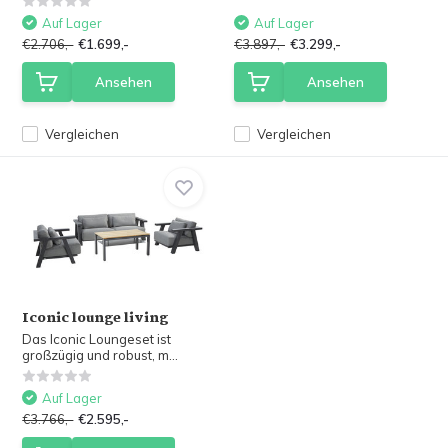
Auf Lager
Auf Lager
€2.706,-
€1.699,-
€3.897,-
€3.299,-
Ansehen
Ansehen
Vergleichen
Vergleichen
Iconic lounge living
Das Iconic Loungeset ist
großzügig und robust, m...
Auf Lager
€3.766,-
€2.595,-