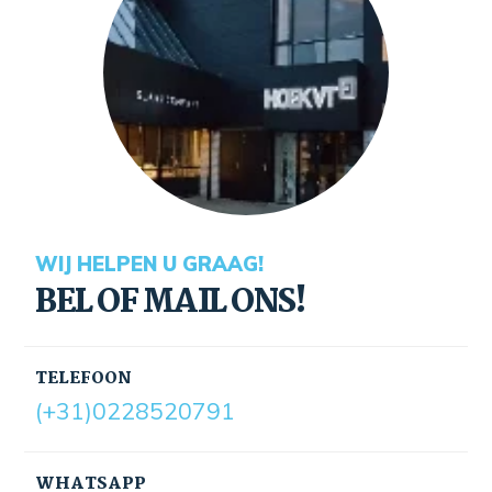
WIJ HELPEN U GRAAG!
BEL OF MAIL ONS!
TELEFOON
(+31)0228520791
WHATSAPP