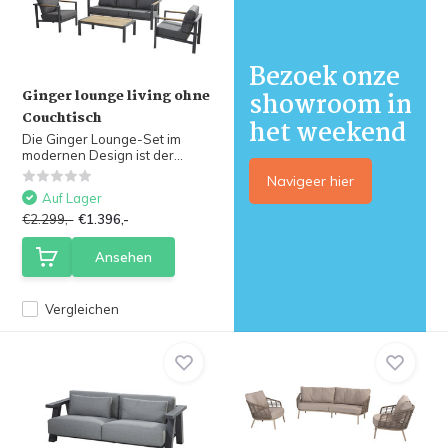
Bezoek onze
Ginger lounge living ohne
showroom in
Couchtisch
het weekend
Die Ginger Lounge-Set im
modernen Design ist der...
Navigeer hier
Auf Lager
€2.299,-
€1.396,-
Ansehen
Vergleichen