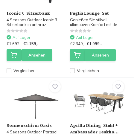
Iconic 3-Sitzerbank
Puglia Lounge-Set
4 Seasons Outdoor Iconic 3-
Genießen Sie stilvoll
Sitzerbank in anthraz...
ultimativen Komfort mit de...
Auf Lager
Auf Lager
€1.692,-
€1.159,-
€2.349,-
€1.999,-
Ansehen
Ansehen
Vergleichen
Vergleichen
Sonnenschirm Oasis
Aprilla Dining-Stuhl +
Ambassador Teakho...
4 Seasons Outdoor Parasol