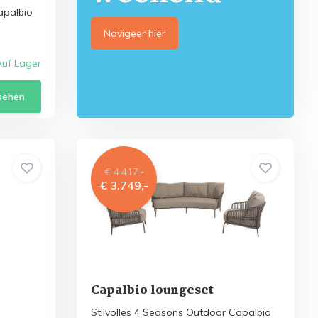
apalbio
Navigeer hier
Auf Lager
sehen
€ 4.417,-
€ 3.749,-
Capalbio loungeset
Stilvolles 4 Seasons Outdoor Capalbio