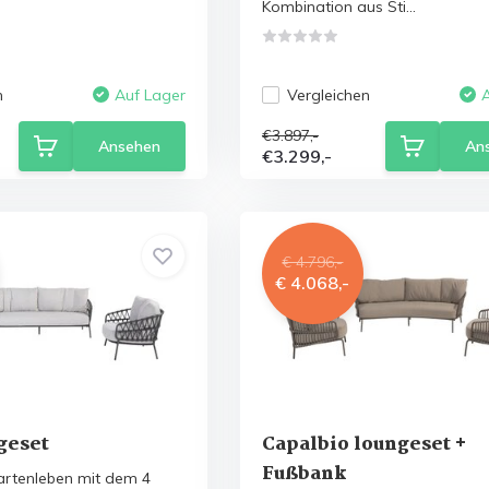
Kombination aus Sti...
n
Vergleichen
Auf Lager
€3.897,-
Ansehen
An
€3.299,-
€ 4.796,-
€ 4.068,-
geset
Capalbio loungeset +
Fußbank
 Gartenleben mit dem 4