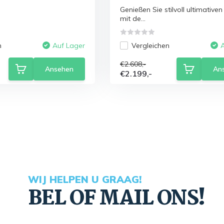
Genießen Sie stilvoll ultimative
mit de...
n
Vergleichen
Auf Lager
€2.608,-
Ansehen
An
€2.199,-
WIJ HELPEN U GRAAG!
BEL OF MAIL ONS!