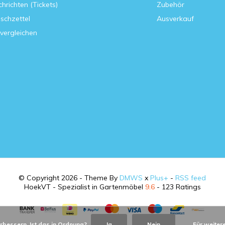
hrichten (Tickets)
Zubehör
schzettel
Ausverkauf
vergleichen
© Copyright 2026 - Theme By
DMWS
x
Plus+
-
RSS feed
HoekVT - Spezialist in Gartenmöbel
9.6
- 123 Ratings
rbessern. Ist das in Ordnung?
Ja
Nein
Für weiter