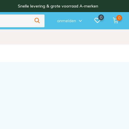
Snelle levering & grote voorraad A-merken
0
0
anmelden