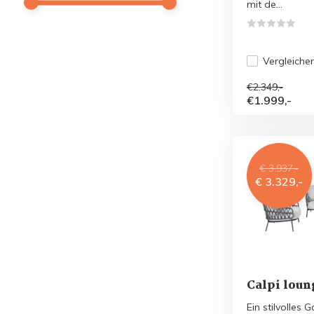
mit de...
Vergleiche
€2.349,-
€1.999,-
€ 3.937,-
€ 3.329,-
Calpi loun
Ein stilvolles