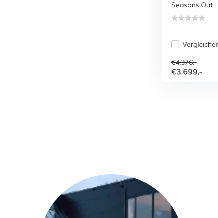
Seasons Out...
Vergleiche
€4.376,-
€3.699,-