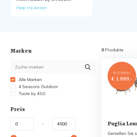
Help mij kiezen
Marken
8
Produkte
€ 2.349,-
€ 1.999,-
Alle Marken
4 Seasons Outdoor
Taste by 4SO
Preis
Puglia Lou
-
Genießen Sie s