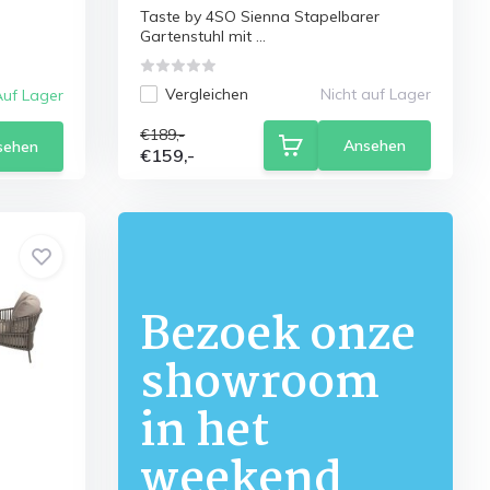
Taste by 4SO Sienna Stapelbarer
Gartenstuhl mit ...
Vergleichen
Nicht auf Lager
Auf Lager
€189,-
Ansehen
sehen
€159,-
Bezoek onze
showroom
in het
weekend