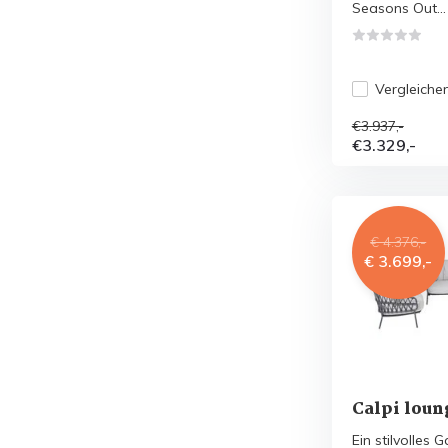
Seasons Out...
Vergleiche
€3.937,-
€3.329,-
€ 4.376,-
€ 3.699,-
Calpi loun
Ein stilvolles