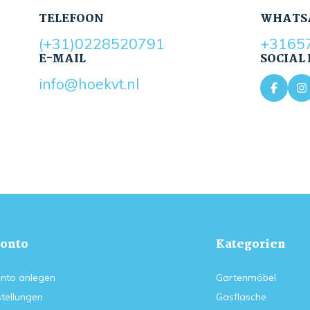
TELEFOON
WHATS
(+31)0228520791
+3165
E-MAIL
SOCIAL
info@hoekvt.nl
onto
Kategorien
nto anlegen
Gartenmöbel
tellungen
Gasflasche