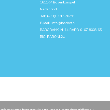
1611KP Bovenkarspel
Nederland
Tel:
(+31)0228520791
E-Mail:
info@hoekvt.nl
RABOBANK: NL14 RABO 0107 8003 65
BIC: RABONL2U
e Informationen beachten Sie bitte unsere Datenschutzerklärung. »