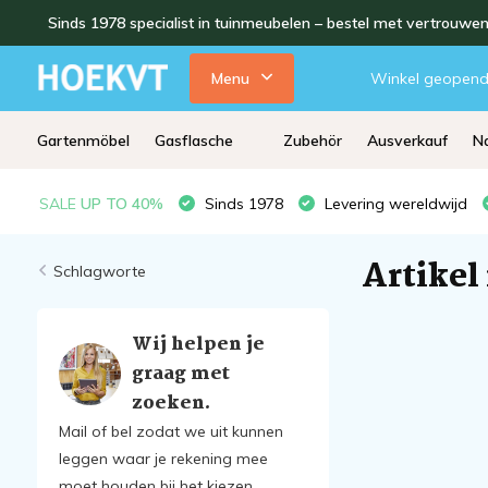
Sinds 1978 specialist in tuinmeubelen – bestel met vertrouwe
Menu
Winkel geopen
Gartenmöbel
Gasflasche
Zubehör
Ausverkauf
Na
SALE
UP TO 40%
Sinds 1978
Levering wereldwijd
Artikel
Schlagworte
Wij helpen je
graag met
zoeken.
Mail of bel zodat we uit kunnen
leggen waar je rekening mee
moet houden bij het kiezen.