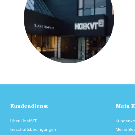
Kundendienst
Mein K
Über HoekVT
Kundenko
Geschäftsbedingungen
Meine Bes