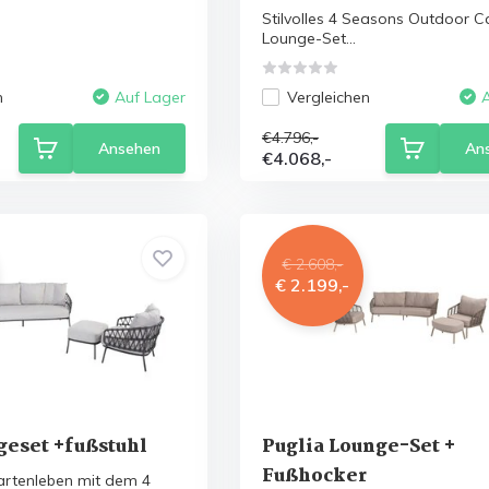
Stilvolles 4 Seasons Outdoor C
Lounge-Set...
n
Vergleichen
Auf Lager
€4.796,-
Ansehen
An
€4.068,-
€ 2.608,-
€ 2.199,-
geset +fußstuhl
Puglia Lounge-Set +
Fußhocker
 Gartenleben mit dem 4