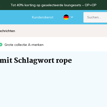
n
Tot 40% korting op geselecteerde loungesets – OP=OP
d
Kundendienst
chrichten
Grote collectie A-merken
 mit Schlagwort rope