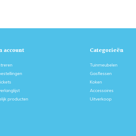
n account
Categorieën
treren
Tuinmeubelen
bestellingen
Gasflessen
tickets
Koken
verlanglijst
Accessoires
lijk producten
Uitverkoop