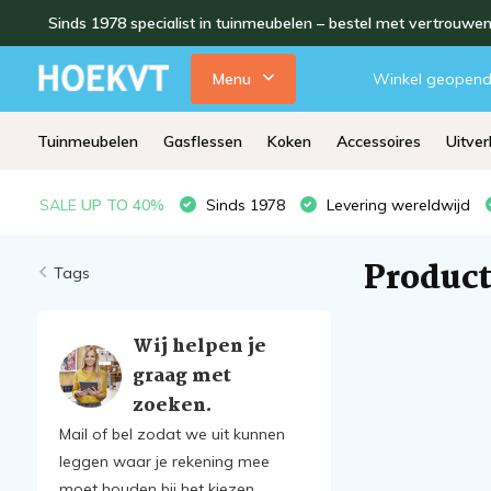
Sinds 1978 specialist in tuinmeubelen – bestel met vertrouwe
Menu
Winkel geopen
Tuinmeubelen
Gasflessen
Koken
Accessoires
Uitve
SALE
UP TO 40%
Sinds 1978
Levering wereldwijd
Product
Tags
Wij helpen je
graag met
zoeken.
Mail of bel zodat we uit kunnen
leggen waar je rekening mee
moet houden bij het kiezen.