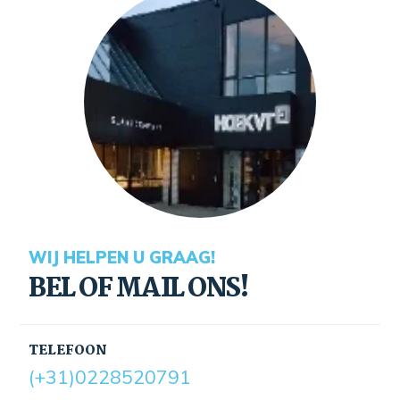
WIJ HELPEN U GRAAG!
BEL OF MAIL ONS!
TELEFOON
(+31)0228520791