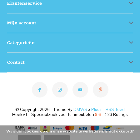
Klantenservice
Mijn account
Categorieën
Contact
© Copyright 2026 - Theme By
DMWS
x
Plus+
-
RSS-feed
HoekVT - Speciaalzaak voor tuinmeubelen
9.6
- 123 Ratings
Wij slaan cookies op om onze website te verbeteren. Is dat akkoord?