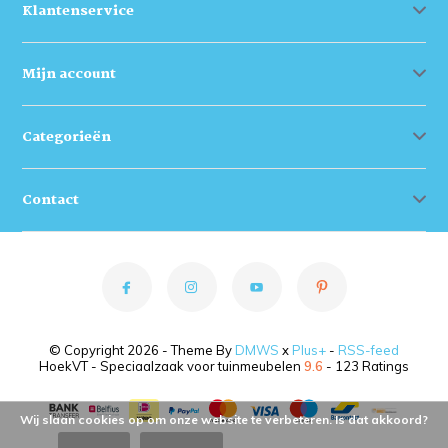
Klantenservice
Mijn account
Categorieën
Contact
© Copyright 2026 - Theme By
DMWS
x
Plus+
-
RSS-feed
HoekVT - Speciaalzaak voor tuinmeubelen
9.6
- 123 Ratings
Wij slaan cookies op om onze website te verbeteren. Is dat akkoord?