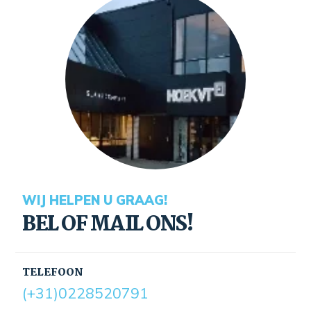
WIJ HELPEN U GRAAG!
BEL OF MAIL ONS!
TELEFOON
(+31)0228520791