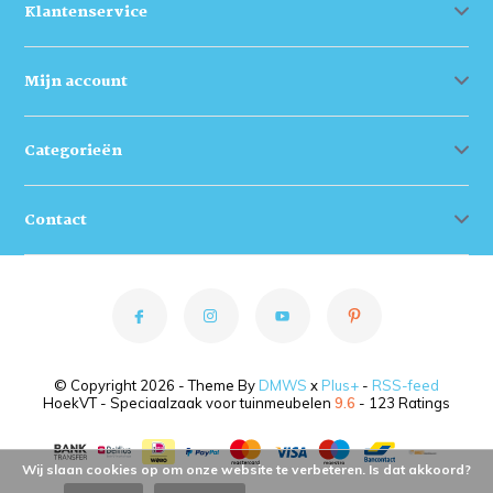
Klantenservice
Mijn account
Categorieën
Contact
© Copyright 2026 - Theme By
DMWS
x
Plus+
-
RSS-feed
HoekVT - Speciaalzaak voor tuinmeubelen
9.6
- 123 Ratings
Wij slaan cookies op om onze website te verbeteren. Is dat akkoord?