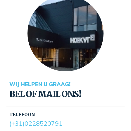
WIJ HELPEN U GRAAG!
BEL OF MAIL ONS!
TELEFOON
(+31)0228520791