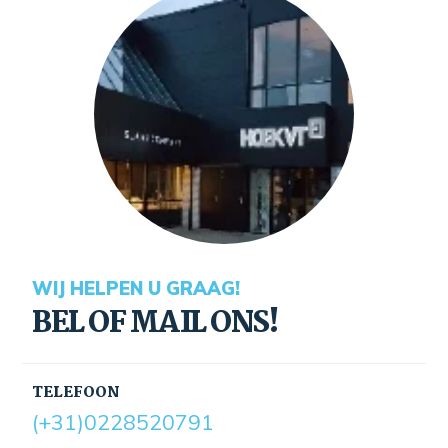
WIJ HELPEN U GRAAG!
BEL OF MAIL ONS!
TELEFOON
(+31)0228520791