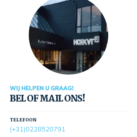
WIJ HELPEN U GRAAG!
BEL OF MAIL ONS!
TELEFOON
(+31)0228520791