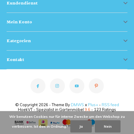
Kundendienst
Mein Konto
Kategorien
Kontakt
© Copyright 2026 - Theme By
DMWS
x
Plus+
-
RSS feed
HoekVT - Spezialist in Gartenmöbel
9.6
- 123 Ratings
Wir benutzen Cookies nur für interne Zwecke um den Webshop zu
verbessern. Ist das in Ordnung?
Ja
Nein