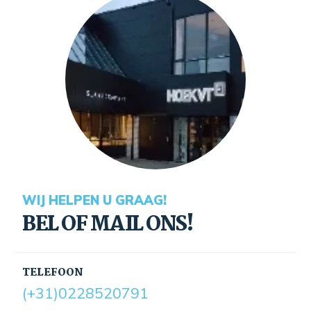
WIJ HELPEN U GRAAG!
BEL OF MAIL ONS!
TELEFOON
(+31)0228520791