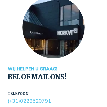
WIJ HELPEN U GRAAG!
BEL OF MAIL ONS!
TELEFOON
(+31)0228520791