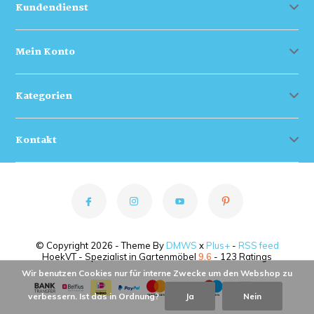
Kundendienst
Mein Konto
Kategorien
Kontakt
© Copyright 2026 - Theme By
DMWS
x
Plus+
-
RSS feed
HoekVT - Spezialist in Gartenmöbel
9.6
- 123 Ratings
Wir benutzen Cookies nur für interne Zwecke um den Webshop zu
verbessern. Ist das in Ordnung?
Ja
Nein