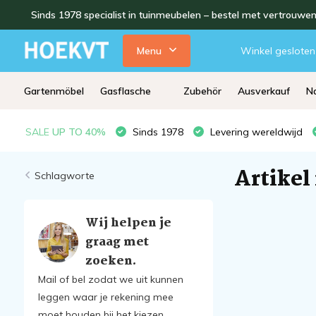
Sinds 1978 specialist in tuinmeubelen – bestel met vertrouwe
Menu
Winkel gesloten
Gartenmöbel
Gasflasche
Zubehör
Ausverkauf
Na
SALE
UP TO 40%
Sinds 1978
Levering wereldwijd
Artikel
Schlagworte
Wij helpen je
graag met
zoeken.
Mail of bel zodat we uit kunnen
leggen waar je rekening mee
moet houden bij het kiezen.