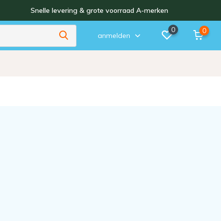
Snelle levering & grote voorraad A-merken
0
0
anmelden