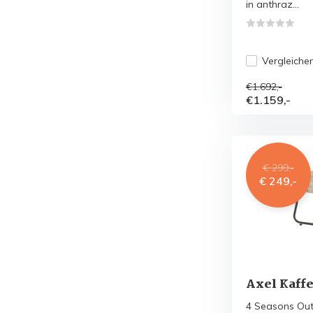
in anthraz...
Vergleiche
€1.692,-
€1.159,-
€ 299,-
€ 249,-
Axel Kaffe
4 Seasons Out