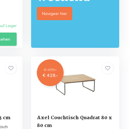
Navigeer hier
Auf Lager
sehen
€ 499,-
€ 419,-
73 cm
Axel Couchtisch Quadrat 80 x
80 cm
isch