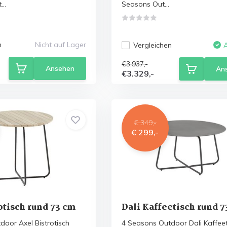
..
Seasons Out...
n
Nicht auf Lager
Vergleichen
€3.937,-
Ansehen
An
€3.329,-
€ 349,-
€ 299,-
otisch rund 73 cm
Dali Kaffeetisch rund 
oor Axel Bistrotisch
4 Seasons Outdoor Dali Kaffeet