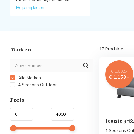
Help mij kiezen
Marken
17
Produkte
€ 1.692,-
€ 1.159,-
Alle Marken
4 Seasons Outdoor
Preis
-
Iconic 3-S
4 Seasons Out