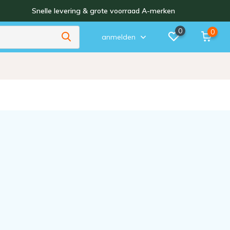
Snelle levering & grote voorraad A-merken
0
0
anmelden