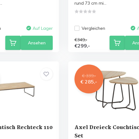
..
rund 73 cm mi...
n
Vergleichen
Auf Lager
€349,-
Ansehen
An
€299,-
€ 339,-
€ 285,-
tisch Rechteck 110
Axel Dreieck Couchtisc
Set