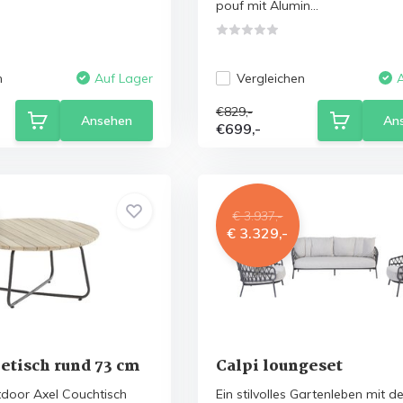
pouf mit Alumin...
n
Vergleichen
Auf Lager
€829,-
Ansehen
An
€699,-
€ 3.937,-
€ 3.329,-
etisch rund 73 cm
Calpi loungeset
door Axel Couchtisch
Ein stilvolles Gartenleben mit d