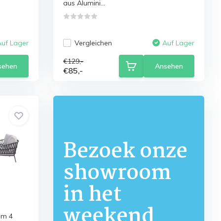
aus Alumini...
Vergleichen
Auf Lager
Auf Lager
€129,-
sehen
Ansehen
€85,-
Bezoek onze
showroom
in het
weekend
em 4