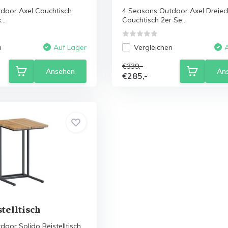
door Axel Couchtisch
4 Seasons Outdoor Axel Dreiec
..
Couchtisch 2er Se...
n
Vergleichen
Auf Lager
€339,-
Ansehen
An
€285,-
stelltisch
oor Solido Beistelltisch