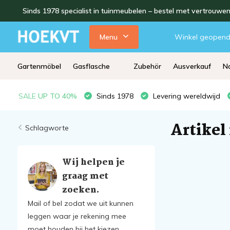
Sinds 1978 specialist in tuinmeubelen – bestel met vertrouwe
Menu
Winkel geopen
Gartenmöbel
Gasflasche
Zubehör
Ausverkauf
Na
SALE
UP TO 40%
Sinds 1978
Levering wereldwijd
Artikel
Schlagworte
Wij helpen je
graag met
zoeken.
Mail of bel zodat we uit kunnen
leggen waar je rekening mee
moet houden bij het kiezen.