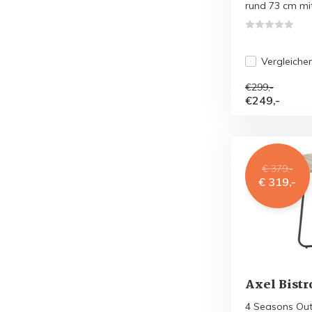
rund 73 cm mit.
Vergleiche
€299,-
€249,-
€ 379,-
€ 319,-
Axel Bistr
4 Seasons Outd