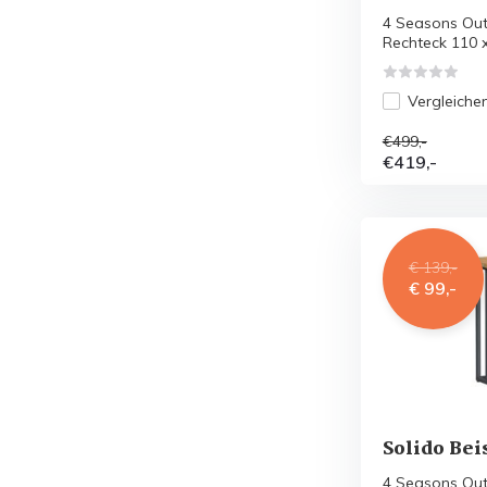
4 Seasons Out
Rechteck 110 x.
Vergleiche
€499,-
€419,-
€ 139,-
€ 99,-
Solido Bei
4 Seasons Outd