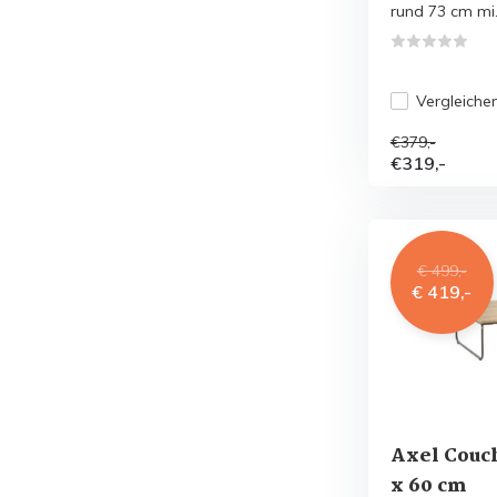
rund 73 cm mi.
Vergleiche
€379,-
€319,-
€ 499,-
€ 419,-
Axel Couch
x 60 cm