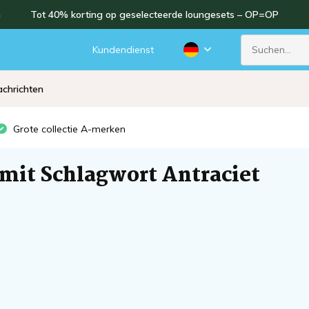
n
Tot 40% korting op geselecteerde loungesets – OP=OP
d
Kundendienst
chrichten
Grote collectie A-merken
 mit Schlagwort Antraciet