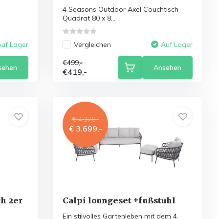
4 Seasons Outdoor Axel Couchtisch
Quadrat 80 x 8...
Vergleichen
Auf Lager
Auf Lager
€499,-
sehen
Ansehen
€419,-
€ 4.376,-
€ 3.699,-
h 2er
Calpi loungeset +fußstuhl
Ein stilvolles Gartenleben mit dem 4