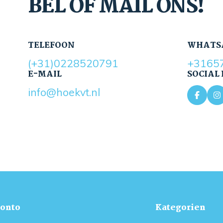
BEL OF MAIL ONS!
TELEFOON
WHATS
(+31)0228520791
+3165
E-MAIL
SOCIAL
info@hoekvt.nl
onto
Kategorien