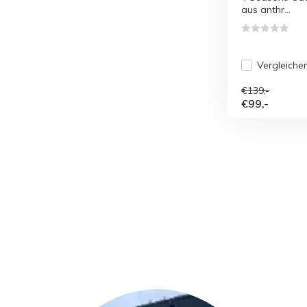
aus anthr...
Vergleiche
€139,-
€99,-