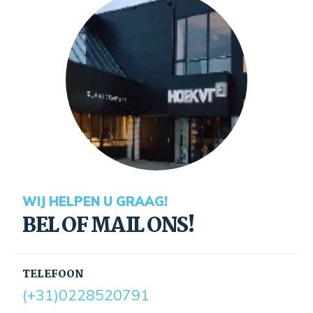
WIJ HELPEN U GRAAG!
BEL OF MAIL ONS!
TELEFOON
(+31)0228520791