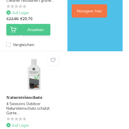
Cleaner restauriert grüne...
Navigeer hier
Auf Lager
€23,95
€20,70
Ansehen
Vergleichen
Natursteinschutz
4 Seasons Outdoor
Natursteinschutz schützt
Garte...
Auf Lager