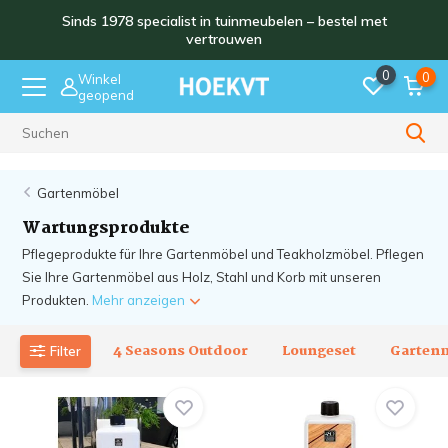
Sinds 1978 specialist in tuinmeubelen – bestel met
vertrouwen
0
0
Winkel
geopend
Sinds 1978
Gartenmöbel
Wartungsprodukte
Pflegeprodukte für Ihre Gartenmöbel und Teakholzmöbel. Pflegen
Sie Ihre Gartenmöbel aus Holz, Stahl und Korb mit unseren
Produkten.
Mehr anzeigen
4 Seasons Outdoor
Loungeset
Garten
Filter