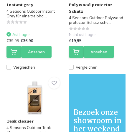
Instant grey
Polywood protector
Schutz
4 Seasons Outdoor Instant
Grey für eine treibhol...
4 Seasons Outdoor Polywood
protector Schutz schü...
Auf Lager
Nicht auf Lager
€39,95
€36,90
€19,95
Ansehen
Ansehen
Vergleichen
Vergleichen
Bezoek onze
showroom in
Teak cleaner
het weekend
4 Seasons Outdoor Teak