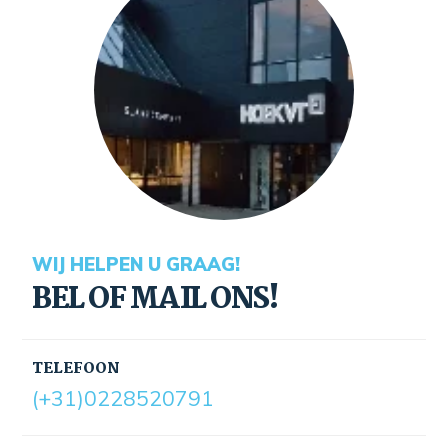
WIJ HELPEN U GRAAG!
BEL OF MAIL ONS!
TELEFOON
(+31)0228520791