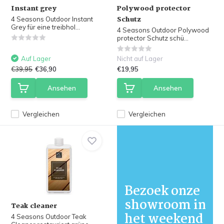
Instant grey
Polywood protector
Schutz
4 Seasons Outdoor Instant
Grey für eine treibhol...
4 Seasons Outdoor Polywood
protector Schutz schü...
Auf Lager
Nicht auf Lager
€39,95
€36,90
€19,95
Ansehen
Ansehen
Vergleichen
Vergleichen
Bezoek onze
showroom in
Teak cleaner
het weekend
4 Seasons Outdoor Teak