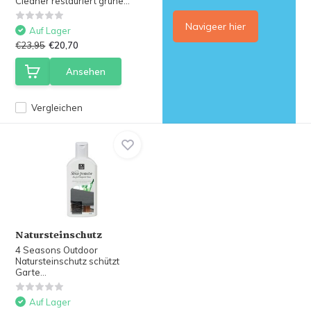
Cleaner restauriert grüne...
Navigeer hier
Auf Lager
€23,95
€20,70
Ansehen
Vergleichen
Natursteinschutz
4 Seasons Outdoor
Natursteinschutz schützt
Garte...
Auf Lager