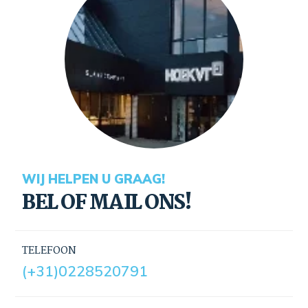
WIJ HELPEN U GRAAG!
BEL OF MAIL ONS!
TELEFOON
(+31)0228520791