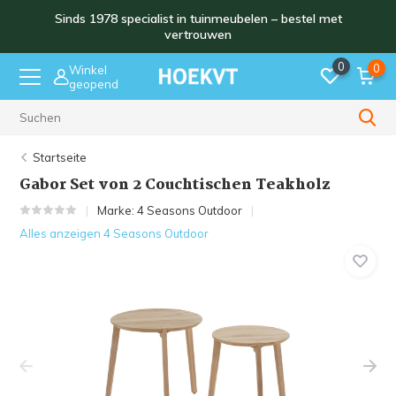
Sinds 1978 specialist in tuinmeubelen – bestel met
vertrouwen
0
0
Winkel
geopend
Sinds 1978
Startseite
Gabor Set von 2 Couchtischen Teakholz
Marke:
4 Seasons Outdoor
Alles anzeigen 4 Seasons Outdoor