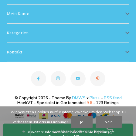
Mein Konto
Kategorien
Kontakt
© Copyright 2026 - Theme By
DMWS
x
Plus+
-
RSS feed
HoekVT - Spezialist in Gartenmöbel
9.6
- 123 Ratings
Wir benutzen Cookies nur für interne Zwecke um den Webshop zu
verbessern. Ist das in Ordnung?
Ja
Nein
-
+
Zum Warenkorb hinzufügen
Für weitere Informationen beachten Sie bitte unsere