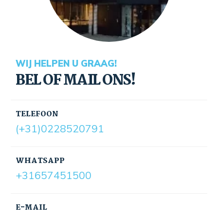
WIJ HELPEN U GRAAG!
BEL OF MAIL ONS!
TELEFOON
(+31)0228520791
WHATSAPP
+31657451500
E-MAIL