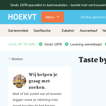
Sinds 1978 specialist in tuinmeubelen – bestel met vertrouwe
Menu
Winkel gesloten
Gartenmöbel
Gasflasche
Zubehör
Ausverkauf
Na
SALE
UP TO 40%
Sinds 1978
Levering wereldwijd
Taste b
Marken
Wij helpen je
graag met
zoeken.
Mail of bel zodat we uit kunnen
leggen waar je rekening mee
moet houden bij het kiezen.