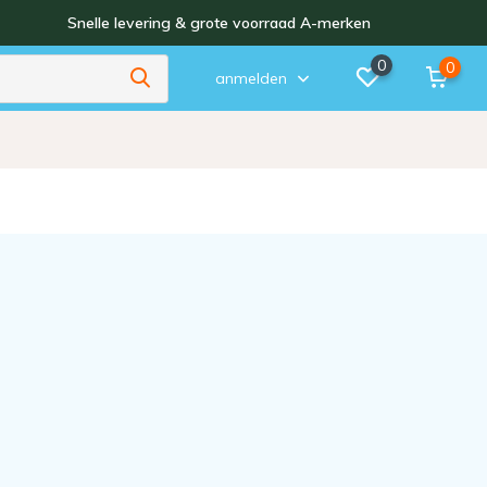
Snelle levering & grote voorraad A-merken
0
0
anmelden