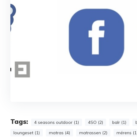
Tags:
4 seasons outdoor (1)
4SO (2)
balr (1)
loungeset (1)
matras (4)
matrassen (2)
mérens (1