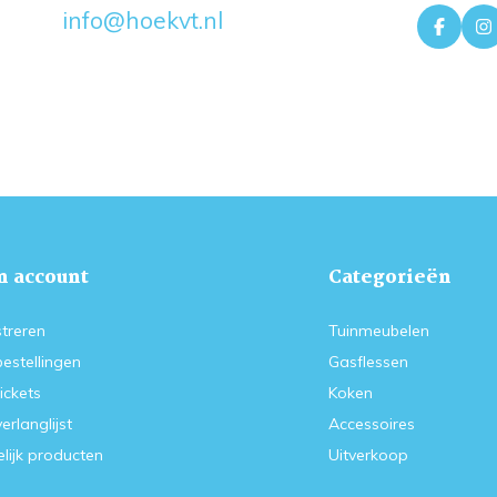
info@hoekvt.nl
n account
Categorieën
treren
Tuinmeubelen
bestellingen
Gasflessen
tickets
Koken
verlanglijst
Accessoires
lijk producten
Uitverkoop