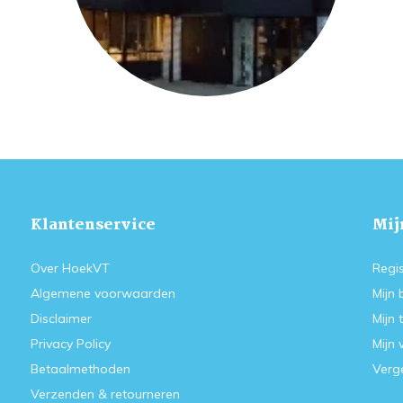
Klantenservice
Mij
Over HoekVT
Regis
Algemene voorwaarden
Mijn 
Disclaimer
Mijn 
Privacy Policy
Mijn 
Betaalmethoden
Verge
Verzenden & retourneren