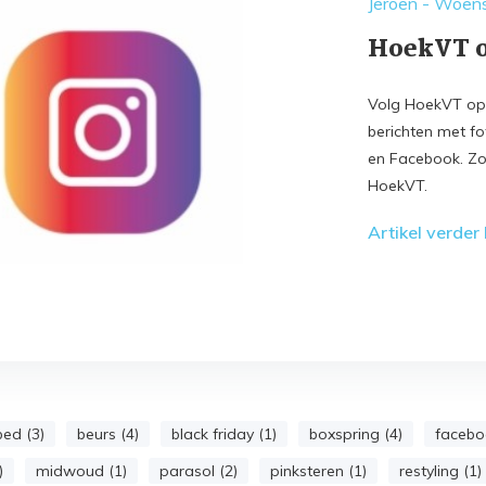
Jeroen - Woen
HoekVT o
Volg HoekVT op 
berichten met fo
en Facebook. Zo 
HoekVT.
Artikel verder
bed (3)
beurs (4)
black friday (1)
boxspring (4)
facebo
)
midwoud (1)
parasol (2)
pinksteren (1)
restyling (1)