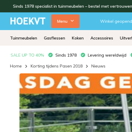
Sinds 1978 specialist in tuinmeubelen – bestel met vertrouwe
Menu
Winkel geopen
Tuinmeubelen
Gasflessen
Koken
Accessoires
Uitve
SALE
UP TO 40%
Sinds 1978
Levering wereldwijd
Home
Korting tijdens Pasen 2018
Nieuws