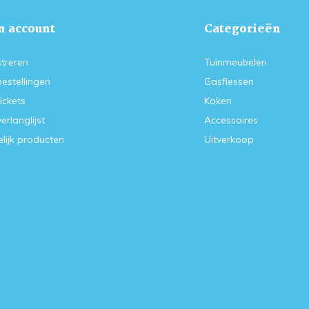
n account
Categorieën
treren
Tuinmeubelen
bestellingen
Gasflessen
tickets
Koken
verlanglijst
Accessoires
lijk producten
Uitverkoop