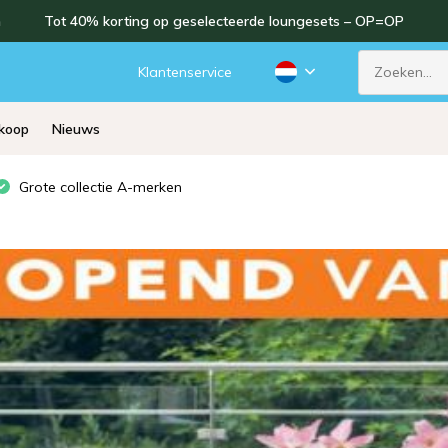
n
Tot 40% korting op geselecteerde loungesets – OP=OP
d
Klantenservice
rkoop
Nieuws
Grote collectie A-merken