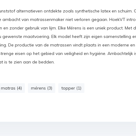
nststof alternatieven ontdekte zoals synthetische latex en schuim
oude ambacht van matrassenmaker niet verloren gegaan. HoekVT int
en en zonder gebruik van lijm. Elke Mérens is een uniek product. Met 
u gewenste maatvoering. Elk model heeft zijn eigen samenstelling en
king. De productie van de matrassen vindt plaats in een moderne en
renge eisen op het gebied van veiligheid en hygiëne. Ambachtelijk is
t is te zien aan de bedden.
matras (4)
mérens (3)
topper (1)