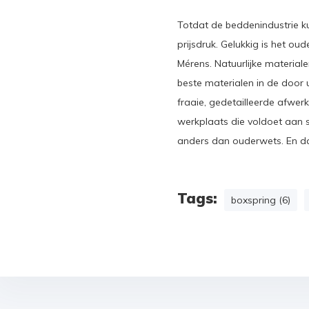
Totdat de beddenindustrie ku
prijsdruk. Gelukkig is het 
Mérens. Natuurlijke material
beste materialen in de door 
fraaie, gedetailleerde afwer
werkplaats die voldoet aan st
anders dan ouderwets. En da
Tags:
boxspring (6)