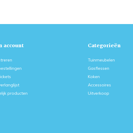
n account
Categorieën
treren
Tuinmeubelen
bestellingen
Gasflessen
tickets
Koken
verlanglijst
Accessoires
lijk producten
Uitverkoop