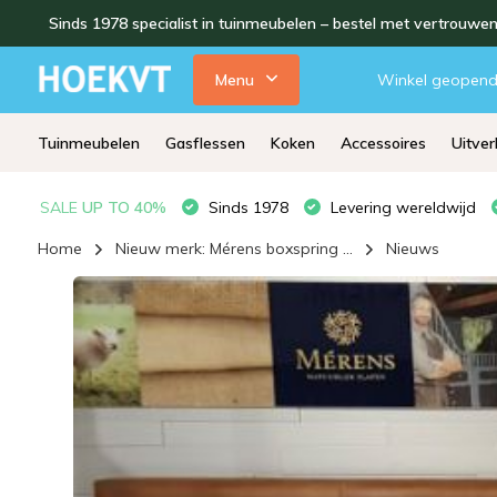
Sinds 1978 specialist in tuinmeubelen – bestel met vertrouwe
Menu
Winkel geopen
Tuinmeubelen
Gasflessen
Koken
Accessoires
Uitve
SALE
UP TO 40%
Sinds 1978
Levering wereldwijd
Home
Nieuw merk: Mérens boxspring ...
Nieuws