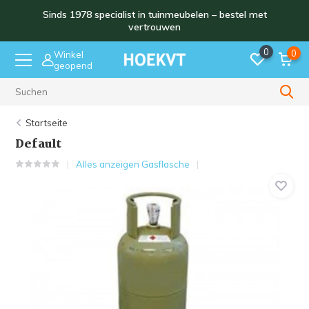
Sinds 1978 specialist in tuinmeubelen – bestel met
vertrouwen
0
0
Winkel
geopend
Sinds 1978
Startseite
Default
Alles anzeigen Gasflasche