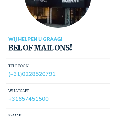
WIJ HELPEN U GRAAG!
BEL OF MAIL ONS!
TELEFOON
(+31)0228520791
WHATSAPP
+31657451500
E-MAIL