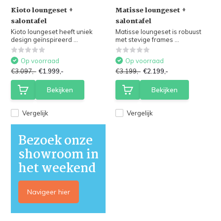
Kioto loungeset +
Matisse loungeset +
salontafel
salontafel
Kioto loungeset heeft uniek
Matisse loungeset is robuust
design geïnspireerd ...
met stevige frames ...
Op voorraad
Op voorraad
€3.097,-
€1.999,-
€3.199,-
€2.199,-
Bekijken
Bekijken
Vergelijk
Vergelijk
Bezoek onze
showroom in
het weekend
Navigeer hier