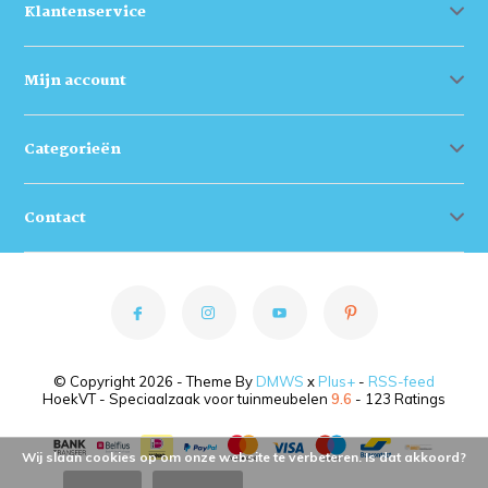
Klantenservice
Mijn account
Categorieën
Contact
© Copyright 2026 - Theme By
DMWS
x
Plus+
-
RSS-feed
HoekVT - Speciaalzaak voor tuinmeubelen
9.6
- 123 Ratings
Wij slaan cookies op om onze website te verbeteren. Is dat akkoord?