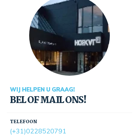
WIJ HELPEN U GRAAG!
BEL OF MAIL ONS!
TELEFOON
(+31)0228520791