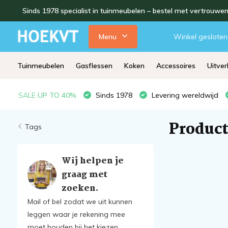
Sinds 1978 specialist in tuinmeubelen – bestel met vertrouwe
Menu
Winkel gesloten
Tuinmeubelen
Gasflessen
Koken
Accessoires
Uitve
SALE
UP TO 40%
Sinds 1978
Levering wereldwijd
Product
Tags
Wij helpen je
graag met
zoeken.
Mail of bel zodat we uit kunnen
leggen waar je rekening mee
moet houden bij het kiezen.