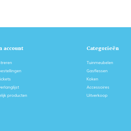
n account
Categorieën
treren
Tuinmeubelen
bestellingen
Gasflessen
tickets
Koken
verlanglijst
Accessoires
lijk producten
Uitverkoop