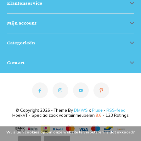
Klantenservice
Mijn account
Categorieën
Contact
© Copyright 2026 - Theme By
DMWS
x
Plus+
-
RSS-feed
HoekVT - Speciaalzaak voor tuinmeubelen
9.6
- 123 Ratings
Wij slaan cookies op om onze website te verbeteren. Is dat akkoord?