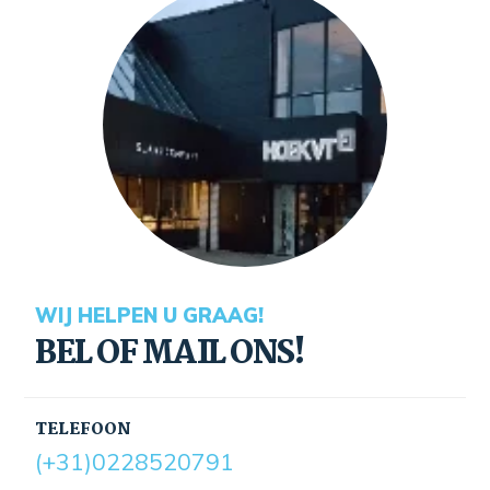
WIJ HELPEN U GRAAG!
BEL OF MAIL ONS!
TELEFOON
(+31)0228520791