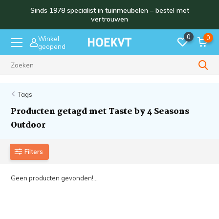
Sinds 1978 specialist in tuinmeubelen – bestel met
vertrouwen
0
0
Winkel
geopend
Sinds 1978
Tags
Producten getagd met Taste by 4 Seasons
Outdoor
Filters
Geen producten gevonden!...