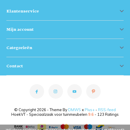
Klantenservice
Mijn account
Categorieën
Contact
© Copyright 2026 - Theme By
DMWS
x
Plus+
-
RSS-feed
HoekVT - Speciaalzaak voor tuinmeubelen
9.6
- 123 Ratings
Wij slaan cookies op om onze website te verbeteren. Is dat akkoord?