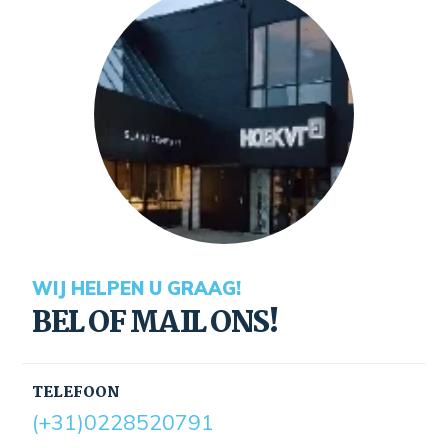
WIJ HELPEN U GRAAG!
BEL OF MAIL ONS!
TELEFOON
(+31)0228520791