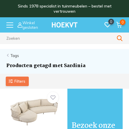
Sinds 1978 specialist in tuinmeubelen – bestel met
vertrouwen
0
0
Winkel
gesloten
Sinds 1978
Tags
Producten getagd met Sardinia
Filters
Bezoek onze