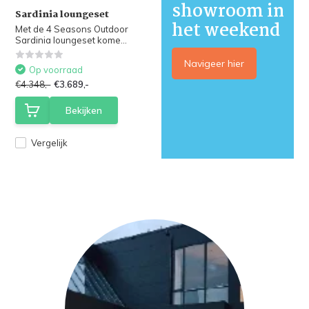
showroom in
Sardinia loungeset
het weekend
Met de 4 Seasons Outdoor
Sardinia loungeset kome...
Navigeer hier
Op voorraad
€4.348,-
€3.689,-
Bekijken
Vergelijk