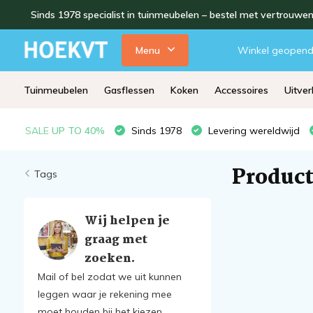
Sinds 1978 specialist in tuinmeubelen – bestel met vertrouwe
Menu
Winkel geopen
Tuinmeubelen
Gasflessen
Koken
Accessoires
Uitve
SALE
UP TO 40%
Sinds 1978
Levering wereldwijd
Product
Tags
Wij helpen je
graag met
zoeken.
Mail of bel zodat we uit kunnen
leggen waar je rekening mee
moet houden bij het kiezen.