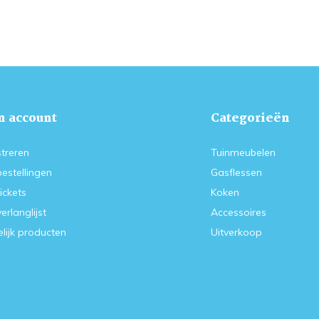
n account
Categorieën
treren
Tuinmeubelen
bestellingen
Gasflessen
tickets
Koken
verlanglijst
Accessoires
lijk producten
Uitverkoop