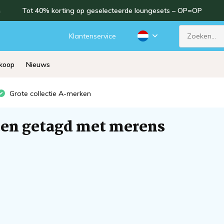
n
Tot 40% korting op geselecteerde loungesets – OP=OP
d
Klantenservice
rkoop
Nieuws
Grote collectie A-merken
en getagd met merens