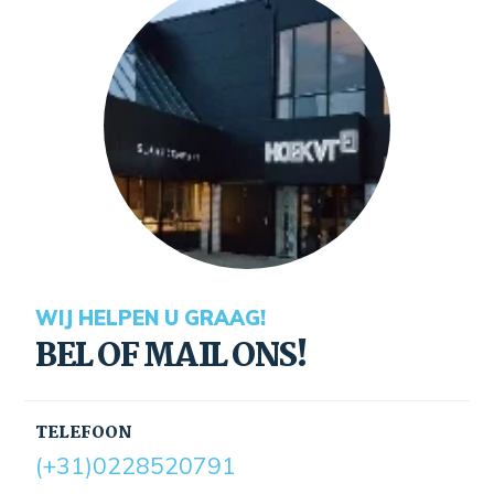
WIJ HELPEN U GRAAG!
BEL OF MAIL ONS!
TELEFOON
(+31)0228520791