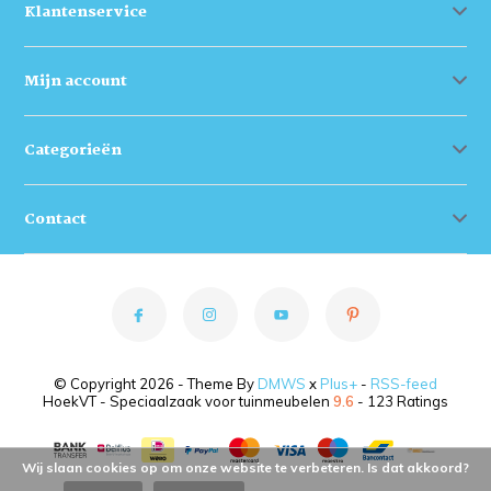
Klantenservice
Mijn account
Categorieën
Contact
© Copyright 2026 - Theme By
DMWS
x
Plus+
-
RSS-feed
HoekVT - Speciaalzaak voor tuinmeubelen
9.6
- 123 Ratings
Wij slaan cookies op om onze website te verbeteren. Is dat akkoord?