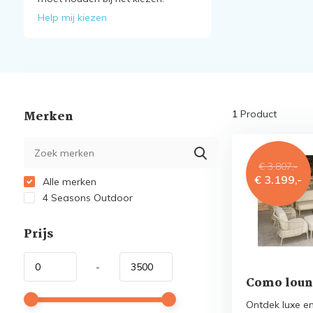
Help mij kiezen
Merken
1
Product
€ 3.807,-
€ 3.199,-
Alle merken
4 Seasons Outdoor
Prijs
-
Como loun
Ontdek luxe e