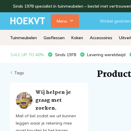
Sinds 1978 specialist in tuinmeubelen – bestel met vertrouwe
Menu
Winkel gesloten
Tuinmeubelen
Gasflessen
Koken
Accessoires
Uitve
SALE
UP TO 40%
Sinds 1978
Levering wereldwijd
Product
Tags
Wij helpen je
graag met
zoeken.
Mail of bel zodat we uit kunnen
leggen waar je rekening mee
moet houden bij het kiezen.