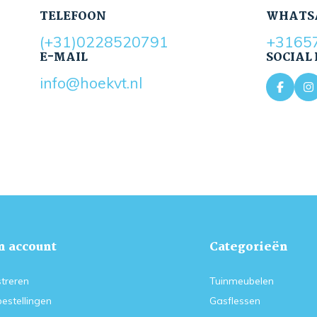
TELEFOON
WHATS
(+31)0228520791
+3165
E-MAIL
SOCIAL
info@hoekvt.nl
n account
Categorieën
treren
Tuinmeubelen
bestellingen
Gasflessen