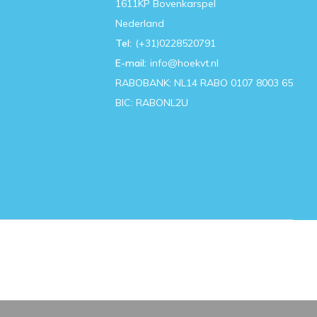
1611KP Bovenkarspel
Nederland
Tel:
(+31)0228520791
E-mail:
info@hoekvt.nl
RABOBANK: NL14 RABO 0107 8003 65
BIC: RABONL2U