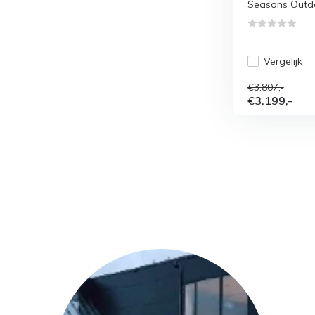
Seasons Outdo
Vergelijk
€3.807,-
€3.199,-