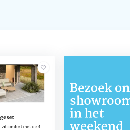
Bezoek on
showroo
in het
geset
weekend
n zitcomfort met de 4