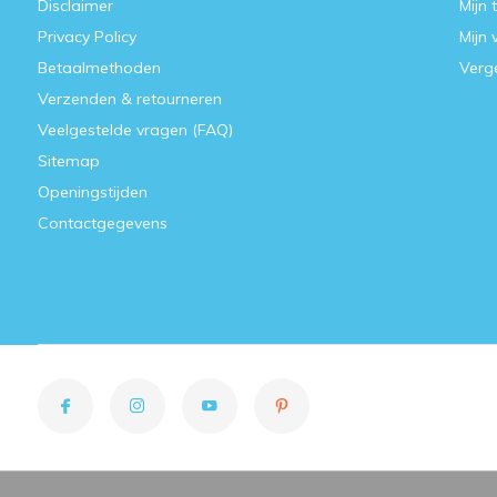
Disclaimer
Mijn 
Privacy Policy
Mijn 
Betaalmethoden
Verge
Verzenden & retourneren
Veelgestelde vragen (FAQ)
Sitemap
Openingstijden
Contactgegevens