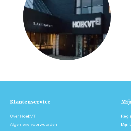
Klantenservice
Mij
Over HoekVT
Regis
Algemene voorwaarden
Mijn 