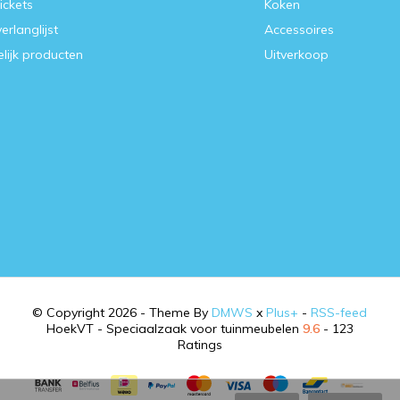
tickets
Koken
verlanglijst
Accessoires
lijk producten
Uitverkoop
© Copyright 2026 - Theme By
DMWS
x
Plus+
-
RSS-feed
HoekVT - Speciaalzaak voor tuinmeubelen
9.6
- 123
Ratings