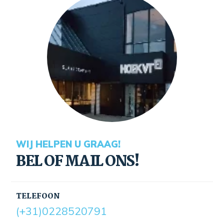
WIJ HELPEN U GRAAG!
BEL OF MAIL ONS!
TELEFOON
(+31)0228520791