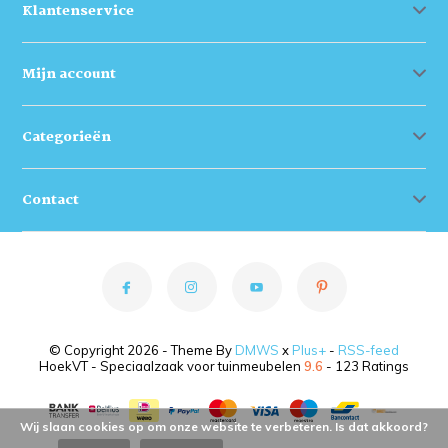
Klantenservice
Mijn account
Categorieën
Contact
© Copyright 2026 - Theme By
DMWS
x
Plus+
-
RSS-feed
HoekVT - Speciaalzaak voor tuinmeubelen
9.6
- 123 Ratings
Wij slaan cookies op om onze website te verbeteren. Is dat akkoord?