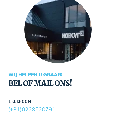
WIJ HELPEN U GRAAG!
BEL OF MAIL ONS!
TELEFOON
(+31)0228520791