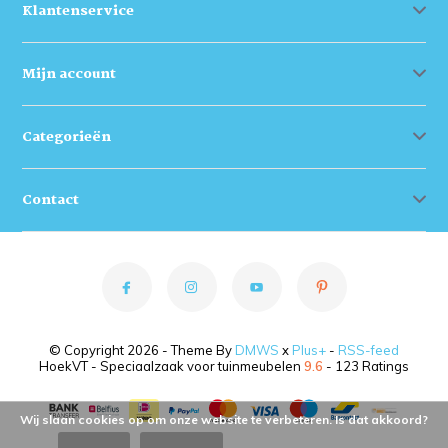
Klantenservice
Mijn account
Categorieën
Contact
© Copyright 2026 - Theme By
DMWS
x
Plus+
-
RSS-feed
HoekVT - Speciaalzaak voor tuinmeubelen
9.6
- 123 Ratings
Wij slaan cookies op om onze website te verbeteren. Is dat akkoord?