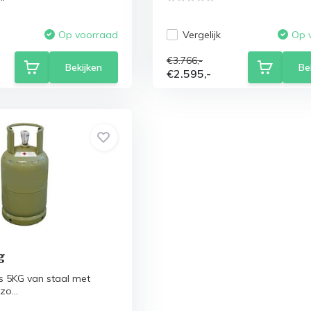
Vergelijk
Op voorraad
Op 
€3.766,-
Bekijken
Be
€2.595,-
g
s 5KG van staal met
o...