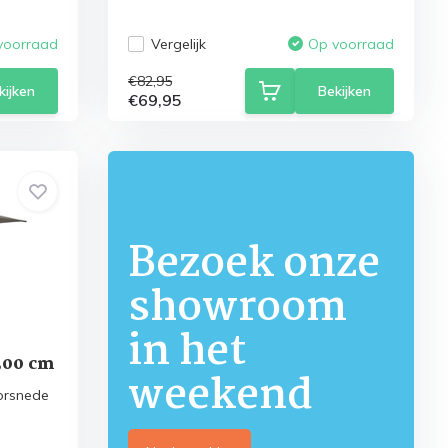
Vergelijk
voorraad
Op voorraad
€82,95
kijken
Bekijken
€69,95
Bezoek onze
showroom
in het
300 cm
weekend
orsnede