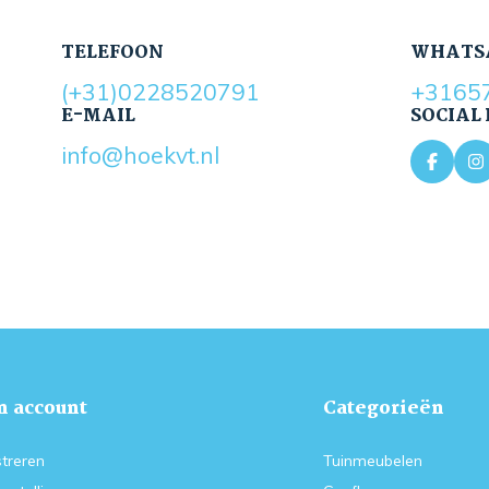
TELEFOON
WHATS
(+31)0228520791
+3165
E-MAIL
SOCIAL
info@hoekvt.nl
n account
Categorieën
treren
Tuinmeubelen