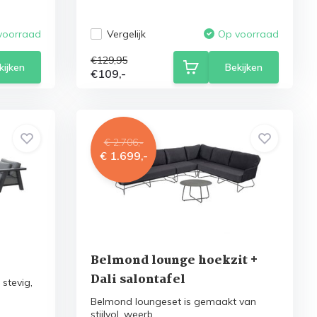
Vergelijk
voorraad
Op voorraad
€129,95
kijken
Bekijken
€109,-
€ 2.706,-
€ 1.699,-
Belmond lounge hoekzit +
Dali salontafel
 stevig,
Belmond loungeset is gemaakt van
stijlvol, weerb...