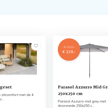
€ 219,-
€ 129,-
geset
Parasol Azzurro Mid G
250x250 cm
n zitcomfort met de 4
...
Parasol Azzurro mid grey met
doorsnede 250x250 c...