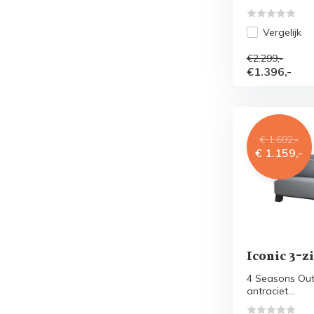
Vergelijk
€2.299,-
€1.396,-
€ 1.692,-
€ 1.159,-
Iconic 3-z
4 Seasons Outd
antraciet...