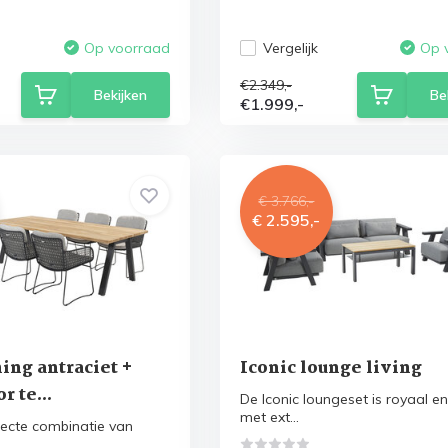
Vergelijk
Op voorraad
Op 
€2.349,-
Bekijken
Be
€1.999,-
€ 3.766,-
€ 2.595,-
ning antraciet +
Iconic lounge living
 te...
De Iconic loungeset is royaal en
met ext...
fecte combinatie van
..