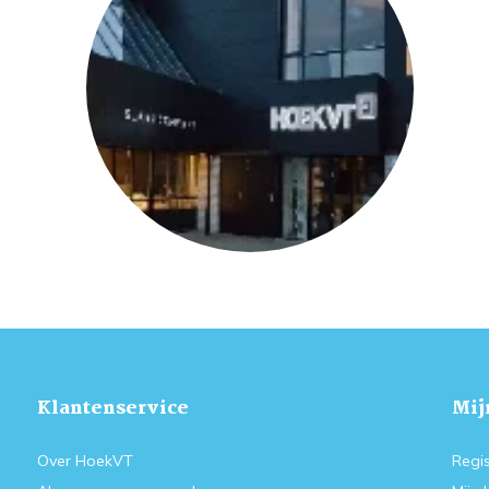
Klantenservice
Mij
Over HoekVT
Regis