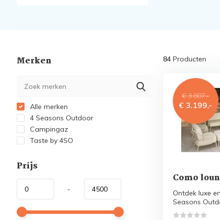
Merken
84
Producten
€ 3.807,-
€ 3.199,-
Alle merken
4 Seasons Outdoor
Campingaz
Taste by 4SO
Prijs
Como loun
-
Ontdek luxe e
Seasons Outdo