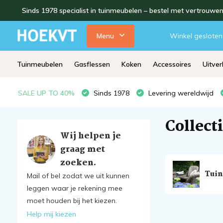
Sinds 1978 specialist in tuinmeubelen – bestel met vertrouwe
Menu
Winkel gesloten
Tuinmeubelen
Gasflessen
Koken
Accessoires
Uitve
SALE
UP TO 40%
Sinds 1978
Levering wereldwijd
Collect
Wij helpen je
graag met
zoeken.
Tui
Mail of bel zodat we uit kunnen
leggen waar je rekening mee
moet houden bij het kiezen.
Help mij kiezen