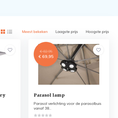
Meest bekeken
Laagste prijs
Hoogste prijs
€ 82,95
€ 69,95
rey
Parasol lamp
Parasol verlichting voor de parasolbuis
vanaf 38...