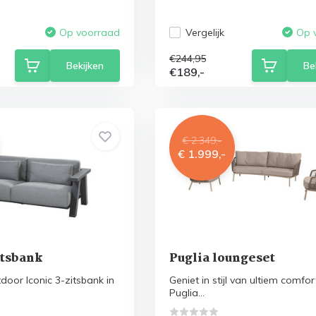
Vergelijk
Op voorraad
Op 
€244,95
Bekijken
Be
€189,-
€ 2.349,-
€ 1.999,-
itsbank
Puglia loungeset
oor Iconic 3-zitsbank in
Geniet in stijl van ultiem comfo
Puglia...