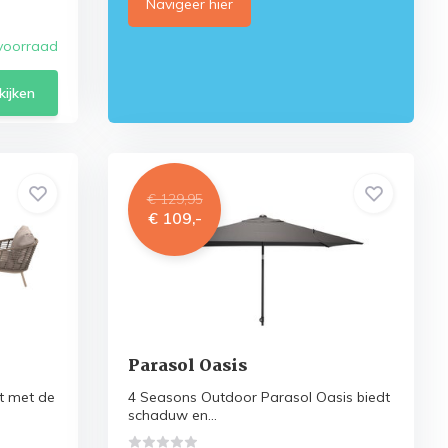
Navigeer hier
voorraad
kijken
€ 129,95
€ 109,-
Parasol Oasis
rt met de
4 Seasons Outdoor Parasol Oasis biedt
schaduw en...