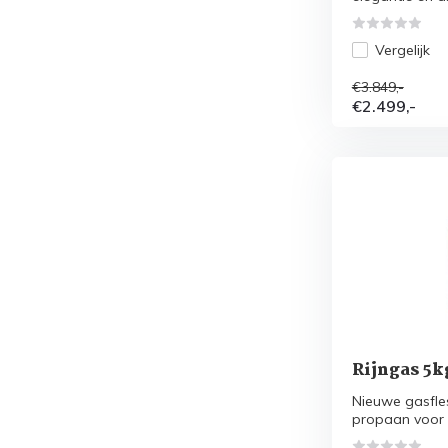
Vergelijk
€3.849,-
€2.499,-
Rijngas 5k
Nieuwe gasfle
propaan voor z