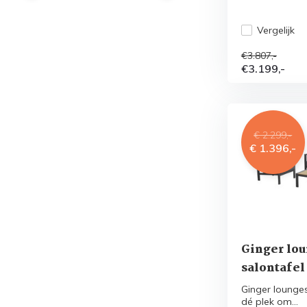
Vergelijk
€3.807,-
€3.199,-
€ 2.299,-
€ 1.396,-
Ginger lou
salontafel
Ginger lounge
dé plek om...