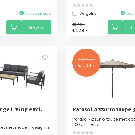
Vergelijk
Op voorraad
Op 
€219,-
Bekijken
Be
€129,-
€ 244,95
€ 189,-
nge living excl.
Parasol Azzurro taupe 
Parasol Azzurro taupe met do
300 cm. Deze...
set met modern design is