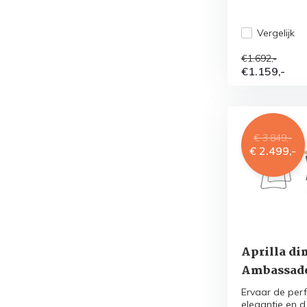
Vergelijk
€1.692,-
€1.159,-
€ 3.849,-
€ 2.499,-
Aprilla di
Ambassador
Ervaar de per
elegantie en d.