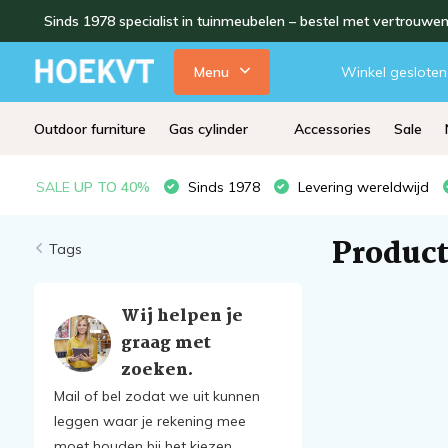
Sinds 1978 specialist in tuinmeubelen – bestel met vertrouwe
Menu
Winkel gesloten
Outdoor furniture
Gas cylinder
Accessories
Sale
SALE
UP TO 40%
Sinds 1978
Levering wereldwijd
Product
Tags
Wij helpen je
graag met
zoeken.
Mail of bel zodat we uit kunnen
leggen waar je rekening mee
moet houden bij het kiezen.