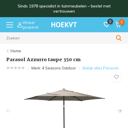
Sinds 1978 specialist in tuinmeubelen – bestel met
vertrouwen
0
0
Winkel
geopend
Sinds 1978
Home
Parasol Azzurro taupe 350 cm
Merk:
4 Seasons Outdoor
Bekijk alles Parasols