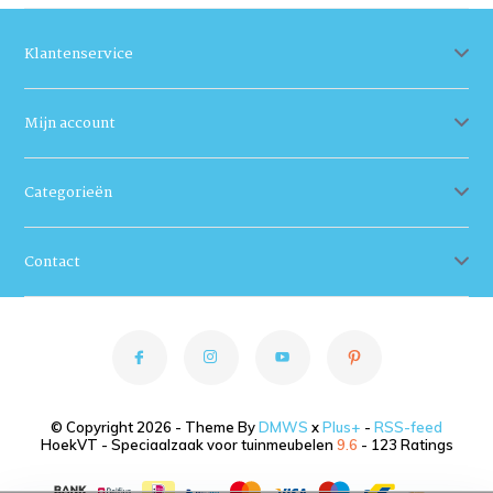
Klantenservice
Mijn account
Categorieën
Contact
© Copyright 2026 - Theme By
DMWS
x
Plus+
-
RSS-feed
HoekVT - Speciaalzaak voor tuinmeubelen
9.6
- 123 Ratings