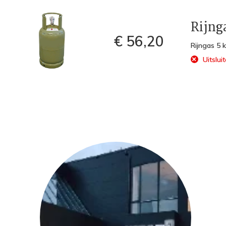
Rijng
€ 56,20
Rijngas 5 k
Uitsluit