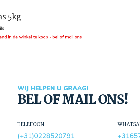
as 5kg
ilo
end in de winkel te koop - bel of mail ons
WIJ HELPEN U GRAAG!
BEL OF MAIL ONS!
TELEFOON
WHATSA
(+31)0228520791
+3165