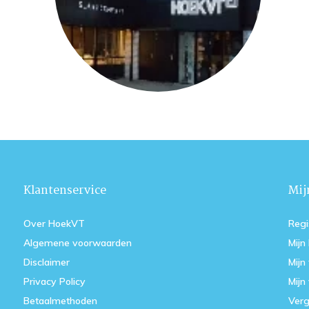
Klantenservice
Mij
Over HoekVT
Regi
Algemene voorwaarden
Mijn
Disclaimer
Mijn 
Privacy Policy
Mijn 
Betaalmethoden
Verg