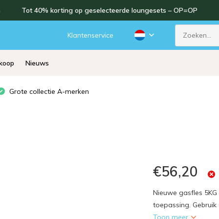
n
Tot 40% korting op geselecteerde loungesets – OP=OP
d
Klantenservice
rkoop
Nieuws
Grote collectie A-merken
€56,20
Nieuwe gasfles 5KG 
toepassing. Gebruik 
Toon meer