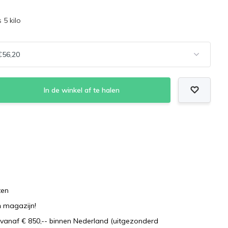
 5 kilo
In de winkel af te halen
ten
n
magazijn!
vanaf € 850,-- binnen Nederland (uitgezonderd