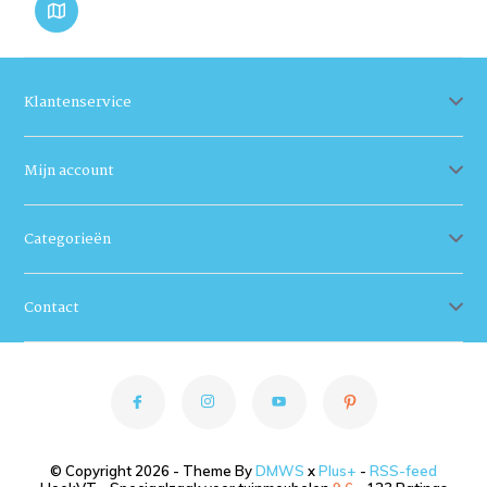
Klantenservice
Mijn account
Categorieën
Contact
© Copyright 2026 - Theme By
DMWS
x
Plus+
-
RSS-feed