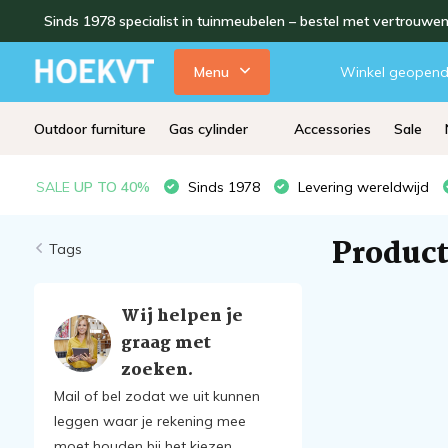
Sinds 1978 specialist in tuinmeubelen – bestel met vertrouwe
Menu
Winkel geopen
Outdoor furniture
Gas cylinder
Accessories
Sale
SALE
UP TO 40%
Sinds 1978
Levering wereldwijd
Product
Tags
Wij helpen je
graag met
zoeken.
Mail of bel zodat we uit kunnen
leggen waar je rekening mee
moet houden bij het kiezen.