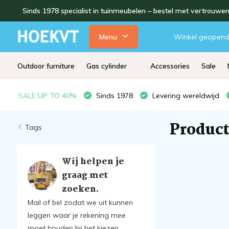
Sinds 1978 specialist in tuinmeubelen – bestel met vertrouwe
Menu
Winkel geopen
Outdoor furniture
Gas cylinder
Accessories
Sale
SALE
UP TO 40%
Sinds 1978
Levering wereldwijd
Product
Tags
Wij helpen je
graag met
zoeken.
Mail of bel zodat we uit kunnen
leggen waar je rekening mee
moet houden bij het kiezen.