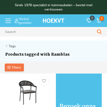
Sinds 1978 specialist in tuinmeubelen – bestel met
vertrouwen
0
0
Winkel
gesloten
Sinds 1978
Tags
Products tagged with Ramblas
Filters
Bezoek onze