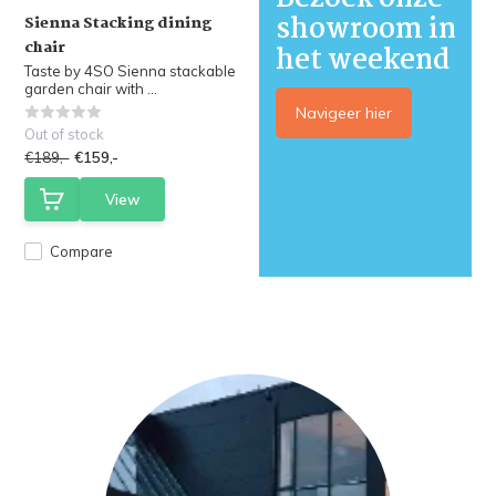
showroom in
Sienna Stacking dining
chair
het weekend
Taste by 4SO Sienna stackable
garden chair with ...
Navigeer hier
Out of stock
€189,-
€159,-
View
Compare