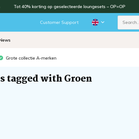
n
Tot 40% korting op geselecteerde loungesets – OP=OP
d
Customer Support
News
Grote collectie A-merken
s tagged with Groen