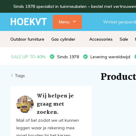
Sinds 1978 specialist in tuinmeubelen – bestel met vertrouwe
Menu
Winkel geopen
Outdoor furniture
Gas cylinder
Accessories
Sale
SALE
UP TO 40%
Sinds 1978
Levering wereldwijd
Product
Tags
Wij helpen je
graag met
zoeken.
Mail of bel zodat we uit kunnen
leggen waar je rekening mee
moet houden bij het kiezen.