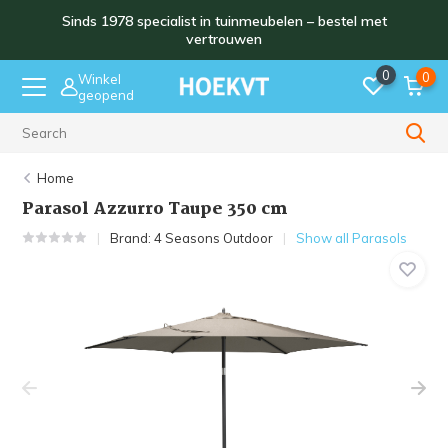
Sinds 1978 specialist in tuinmeubelen – bestel met
vertrouwen
0
0
Winkel
geopend
Sinds 1978
Home
Parasol Azzurro Taupe 350 cm
Brand:
4 Seasons Outdoor
Show all Parasols