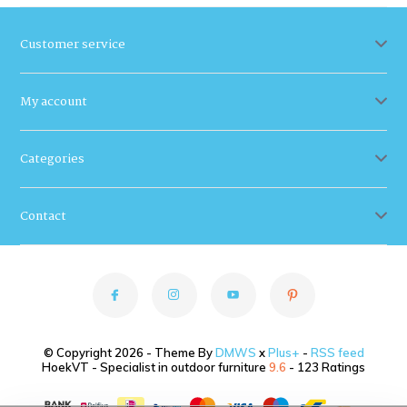
Customer service
My account
Categories
Contact
© Copyright 2026 - Theme By
DMWS
x
Plus+
-
RSS feed
HoekVT - Specialist in outdoor furniture
9.6
- 123 Ratings