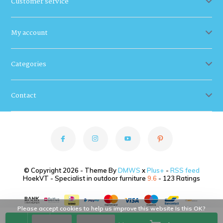
Customer service
My account
Categories
Contact
© Copyright 2026 - Theme By
DMWS
x
Plus+
-
RSS feed
HoekVT - Specialist in outdoor furniture
9.6
- 123 Ratings
Please accept cookies to help us improve this website Is this OK?