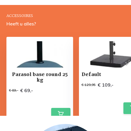
ACCESSOIRES
Heeft u alles?
Parasol base round 25
Default
kg
€ 109,-
€ 129,95
€ 69,-
€ 83,-