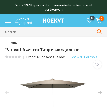
Sinds 1978 specialist in tuinmeubelen – bestel met
vertrouwen
0
0
Winkel
geopend
Sinds 1978
Home
Parasol Azzurro Taupe 200x300 cm
Brand:
4 Seasons Outdoor
Show all Parasols