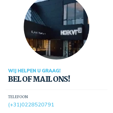
WIJ HELPEN U GRAAG!
BEL OF MAIL ONS!
TELEFOON
(+31)0228520791